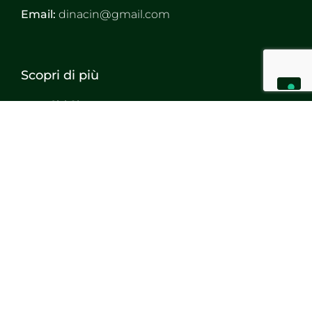
Email:
dinacin@gmail.com
Scopri di più
Chi Siamo
Punto Vendita – Flambro
Punto Vendita – Udine
Punto Vendita – Pordenone
Prodotti
© 2025 Società Agricola Famiglia Cinello s.s.
Privacy Policy
|
Cookie Policy
| Designed by
TreAtiva.com
Le tue preferenze relative alla privacy